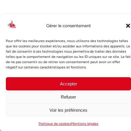
Gérer le consentement
Pour offrir les meilleures expériences, nous utilisons des technologies telles
que les cookies pour stocker et/ou accéder aux informations des appareils. Le
fait de consentir à ces technologies nous permettra de traiter des données
Las Delicadezas
telles que le comportement de navigation ou les ID uniques sur ce site. Le fait
de ne pas consentir ou de retirer son consentement peut avoir un effet
- Épicerie fine -
négatif sur certaines caractéristiques et fonctions.
Lundi - Samedi : 09:30–14:00 | 16:30–21:00
Dimanche : Fermé
Accepter
3 Rue Ange Fontan, 35400 Saint-Malo
Refuser
09 82 75 04 71
hola@lasdelicadezas.fr
Voir les préférences
Nos produits
L'épicerie
Politique de cookies
Mentions légales