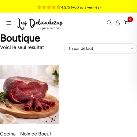
4,9/5 (+60 avis vérifiés)
Las Delicadezas
0
- Épicerie fine -
Boutique
Voici le seul résultat
Ce
produit
a
plusieurs
variations.
Les
options
peuvent
être
Cecina - Noix de Boeuf